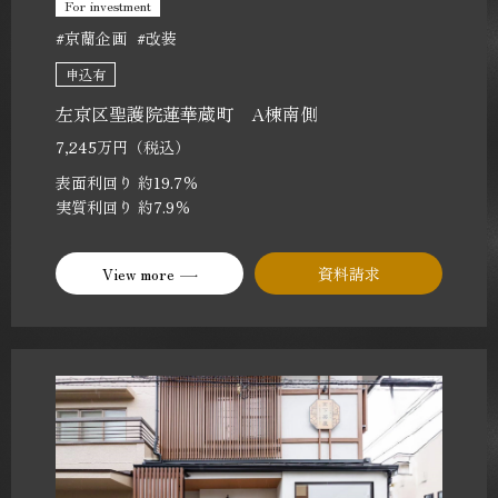
For investment
#京蘭企画
#改装
申込有
左京区聖護院蓮華蔵町 A棟南側
7,245万円（税込）
表面利回り 約19.7％
実質利回り 約7.9％
View more
資料請求