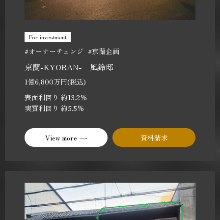
For investment
#オーナーチェンジ
#京蘭企画
京蘭-KYORAN- 風鈴邸
1億6,800万円(税込)
表面利回り 約13.2%
実質利回り 約5.5%
View more
資料請求