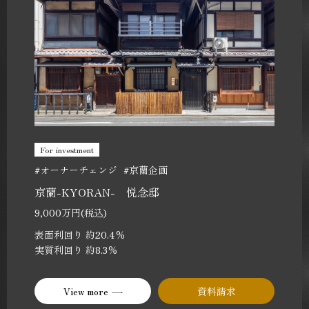
For investment
#オーナーチェンジ
#京蘭企画
京蘭-KYORAN- 悦念邸
9,000万円(税込)
表面利回り 約20.4％
実質利回り 約8.3％
View more
資料請求