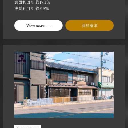
表面利回り 約17.1%
実質利回り 約6.9％
View more
資料請求
For investment