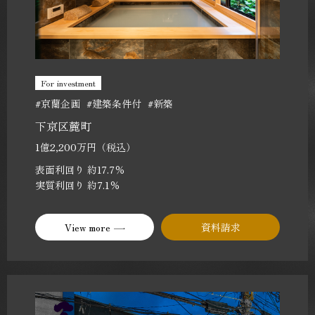
For investment
#京蘭企画
#建築条件付
#新築
下京区麓町
1億2,200万円（税込）
表面利回り 約17.7％
実質利回り 約7.1％
View more
資料請求