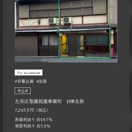
For investment
#京蘭企画
#改装
申込有
左京区聖護院蓮華蔵町 B棟北側
7,245万円（税込）
表面利回り 約19.7％
実質利回り 約7.9％