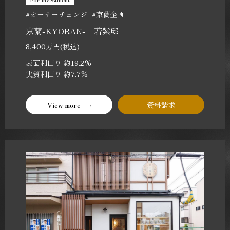
#オーナーチェンジ
#京蘭企画
京蘭-KYORAN- 若紫邸
8,400万円(税込)
表面利回り 約19.2%
実質利回り 約7.7%
View more
資料請求