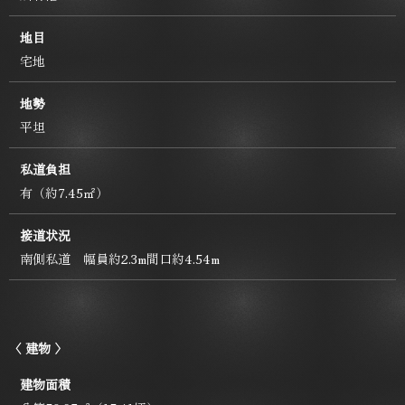
地目
宅地
地勢
平坦
私道負担
有（約7.45㎡）
接道状況
南側私道 幅員約2.3m間口約4.54m
〈 建物 〉
建物面積