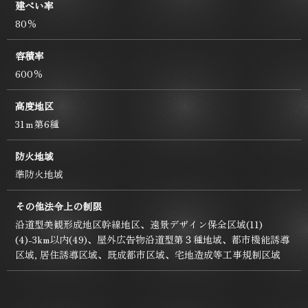
建ぺい率
80％
容積率
600％
高度地区
31ｍ第6種
防火地域
準防火地域
その他法令上の制限
沿道型美観形成地区幹線地区、遠景デザイン保全区域(11)
(4)-3km以内(49)、屋外広告物沿道型第３種地域、都市機能誘導
区域, 居住誘導区域、既成都市区域、宅地造成等工事規制区域