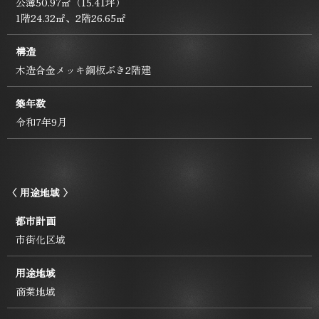
公簿50.97㎡（15.41坪）
1階24.32㎡、2階26.65㎡
構造
木造合金メッキ鋼板ぶき2階建
築年数
令和7年9月
〈 用途地域 〉
都市計画
市街化区域
用途地域
商業地域