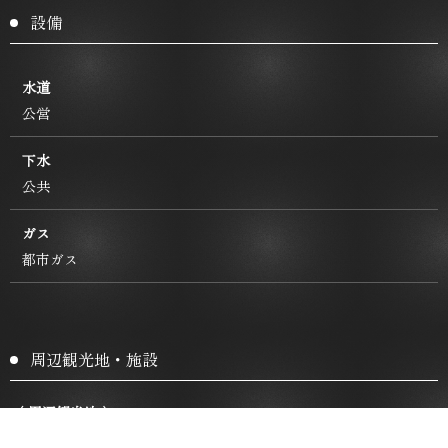
設備
水道
公営
下水
公共
ガス
都市ガス
周辺観光地・施設
〈 周辺観光地 〉