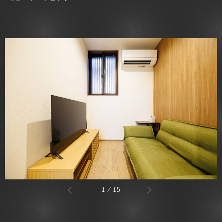
1
/
15