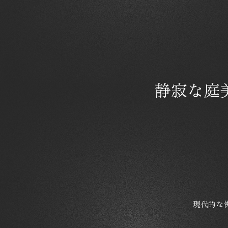
静寂な庭
現代的な