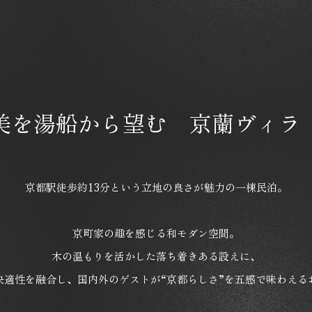
美を湯船から望む 京蘭ヴィラ
京都駅徒歩約13分という立地の良さが魅力の一棟民泊。
京町家の趣を感じる和モダン空間。
木の温もりを活かした落ち着きある設えに、
快適性を融合し、国内外のゲストが“京都らしさ”を五感で味わえる