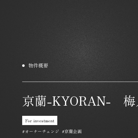
物件概要
京蘭-KYORAN- 
For investment
#オーナーチェンジ
#京蘭企画