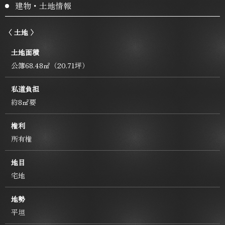
建物・土地情報
〈 土地 〉
土地面積
公簿68.48㎡（20.71坪）
私道負担
約8㎡要
権利
所有権
地目
宅地
地勢
平坦