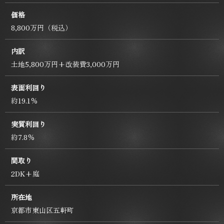
価格
8,800万円（税込）
内訳
土地5,800万円+改装費3,000万円
表面利回り
約19.1％
実質利回り
約7.8％
間取り
2DK+庭
所在地
京都市東山区五軒町