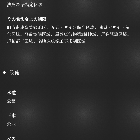
法第22条指定区域
その他法令上の制限
旧市街地型美観地区、近景デザイン保全区域、遠景デザイン保
全区域、事前協議区域、屋外広告物第3種地域、居住誘導区域、
規制都市区域、宅地造成等工事規制区域
設備
水道
公営
下水
公共
ガス