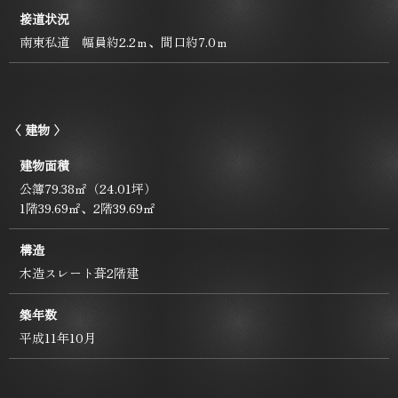
接道状況
南東私道 幅員約2.2ｍ、間口約7.0ｍ
〈 建物 〉
建物面積
公簿79.38㎡（24.01坪）
1階39.69㎡、2階39.69㎡
構造
木造スレート葺2階建
築年数
平成11年10月