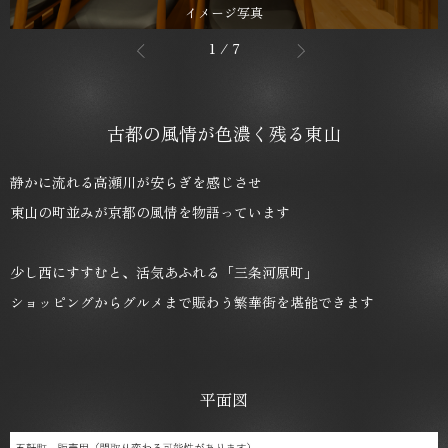
イメージ写真
1
/
7
古都の風情が色濃く残る東山
静かに流れる高瀬川が安らぎを感じさせ
東山の町並みが京都の風情を物語っています
少し西にすすむと、活気あふれる「三条河原町」
ショッピングからグルメまで賑わう繁華街を堪能できます
平面図