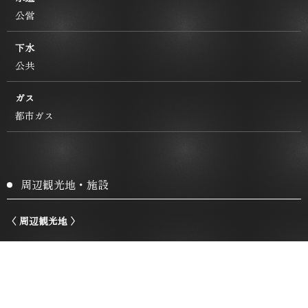
公営
下水
公共
ガス
都市ガス
周辺観光地・施設
〈 周辺観光地 〉
河原町繁華街
徒歩約22分
錦市場