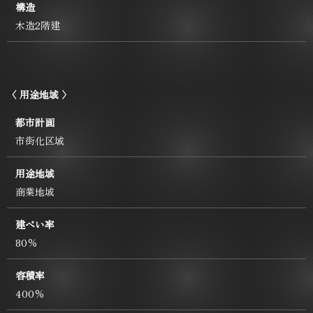
構造
木造2階建
〈 用途地域 〉
都市計画
市街化区域
用途地域
商業地域
建ぺい率
80％
容積率
400％