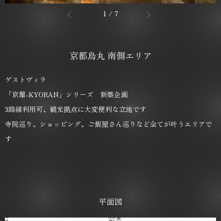
1
/
7
京都烏丸 南側エリア
ゲストヴィラ
「京蘭-KYORAN」シリーズ 新築企画
3路線利用可、観光拠点に大変便利な立地です
寺院巡り、ショッピング、ご飯屋さん巡りなど全てが叶うエリアで
す
平面図