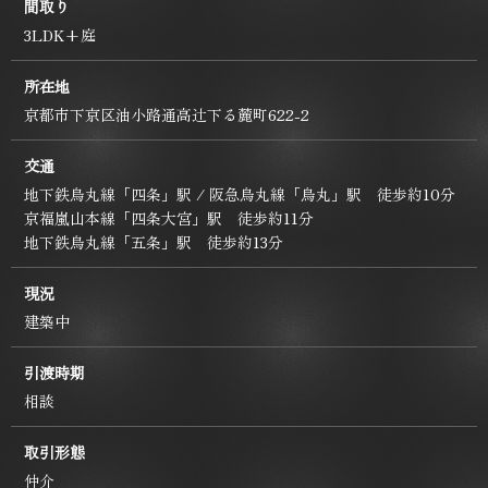
間取り
3LDK+庭
所在地
京都市下京区油小路通高辻下る麓町622-2
交通
地下鉄烏丸線「四条」駅 / 阪急烏丸線「烏丸」駅 徒歩約10分
京福嵐山本線「四条大宮」駅 徒歩約11分
地下鉄烏丸線「五条」駅 徒歩約13分
現況
建築中
引渡時期
相談
取引形態
仲介