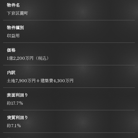
物件名
下京区麓町
物件種別
収益用
価格
1億2,200万円（税込）
内訳
土地7,900万円+建築費4,300万円
表面利回り
約17.7％
実質利回り
約7.1％