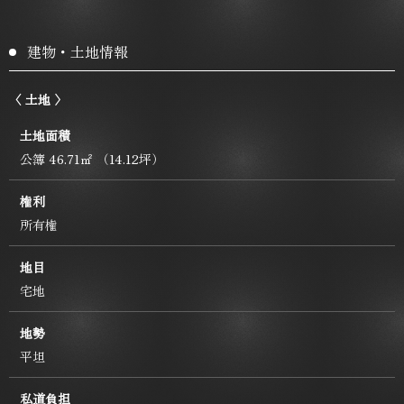
建物・土地情報
〈 土地 〉
土地面積
公簿 46.71㎡ （14.12坪）
権利
所有権
地目
宅地
地勢
平坦
私道負担