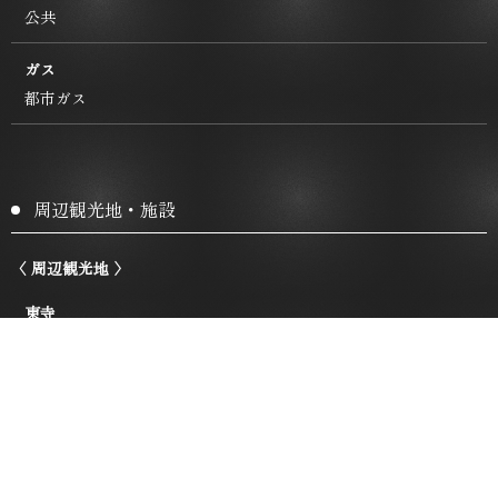
公共
ガス
都市ガス
周辺観光地・施設
〈 周辺観光地 〉
東寺
徒歩約6分
梅小路公園/京都水族館
徒歩約8分
京都駅