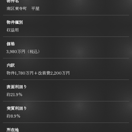
物件名
南区東寺町 平屋
物件種別
収益用
価格
3,980万円（税込）
内訳
物件1,780万円+改装費2,200万円
表面利回り
約21.9％
実質利回り
約8.9％
所在地