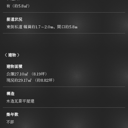
有（約5.8㎡）
接道状況
東側私道 幅員約1.7～2.0m、間口約5.8m
〈 建物 〉
建物面積
公簿27.10㎡ （8.19坪）
現況約29.17㎡ （約8.82坪）
構造
木造瓦葺平屋建
築年数
不詳